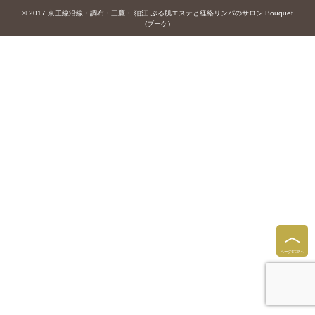
© 2017 京王線沿線・調布・三鷹・ 狛江 ぷる肌エステと経絡リンパのサロン Bouquet
(ブーケ)