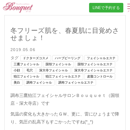
LINEで予約する
冬フリーズ肌を、春夏肌に目覚めさ
せましょ！
2019.05.06
タグ
ドクターズコスメ
ハーブピーリング
フェイシャルエステ
三鷹フェイシャル
国領フェイシャル
国領フェイシャルエステ
小顔
毛穴
深大寺フェイシャル
深大寺フェイシャルエステ
狛江フェイシャル
狛江フェイシャルエステ
皮脂コントロール
美白
調布フェイシャル
調布フェイシャルエステ
調布三鷹狛江フェイシャルサロンＢｏｕｑｕｅｔ（国領
店・深大寺店）です
気温の変化も大きかったＧＷ、更に、雷にひょうまで降
り、気圧の乱高下もすごかったですね(*_*)