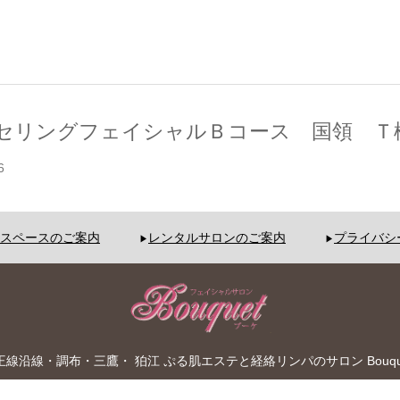
セリングフェイシャルＢコース 国領 Ｔ
6
スペースのご案内
レンタルサロンのご案内
プライバシ
 京王線沿線・調布・三鷹・ 狛江 ぷる肌エステと経絡リンパのサロン Bouque