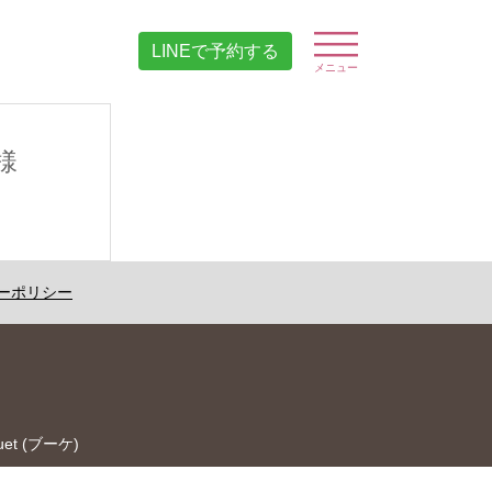
LINEで予約する
様
ーポリシー
t (ブーケ)