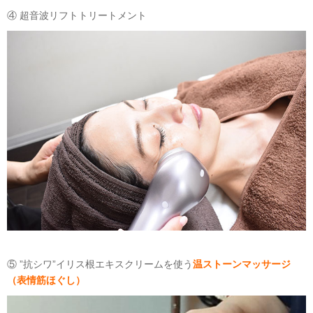
④ 超音波リフトトリートメント
⑤ ”抗シワ”イリス根エキスクリームを使う
温ストーンマッサージ
（表情筋ほぐし）