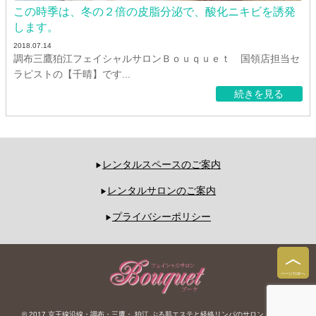
この時季は、冬の２倍の皮脂分泌で、酸化ニキビを誘発
します。
2018.07.14
調布三鷹狛江フェイシャルサロンＢｏｕｑｕｅｔ 国領店担当セ
ラピストの【千晴】です...
続きを見る
レンタルスペースのご案内
レンタルサロンのご案内
プライバシーポリシー
© 2017 京王線沿線・調布・三鷹・ 狛江 ぷる肌エステと経絡リンパのサロン Bouquet