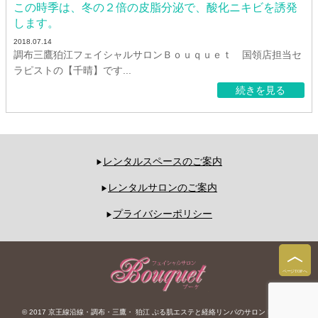
この時季は、冬の２倍の皮脂分泌で、酸化ニキビを誘発
します。
2018.07.14
調布三鷹狛江フェイシャルサロンＢｏｕｑｕｅｔ 国領店担当セ
ラピストの【千晴】です...
続きを見る
レンタルスペースのご案内
レンタルサロンのご案内
プライバシーポリシー
© 2017 京王線沿線・調布・三鷹・ 狛江 ぷる肌エステと経絡リンパのサロン Bouquet